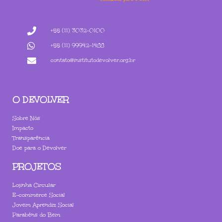
+55 (11) 3032-0100
+55 (11) 99942-1488
contato@institutodevolver.org.br
O DEVOLVER
Sobre Nós
Impacto
Transparência
Doe para o Devolver
PROJETOS
Lojinha Circular
E-commerce Social
Jovem Aprendiz Social
Parabéns do Bem