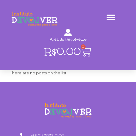
Área do Devolvedor
0
R$
0,00
There are no posts on the list.
+55 (11) 3032-0100