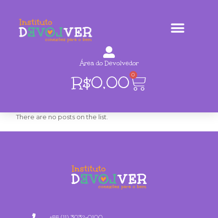
Área do Devolvedor
0
R$
0,00
There are no posts on the list.
+55 (11) 3032-0100