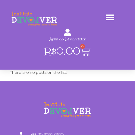
Área do Devolvedor
0
R$
0,00
There are no posts on the list.
+55 (11) 3032-0100