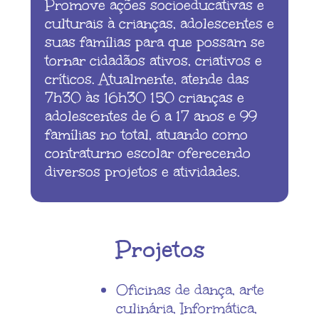
Promove ações socioeducativas e
culturais à crianças, adolescentes e
suas famílias para que possam se
tornar cidadãos ativos, criativos e
críticos. Atualmente, atende das
7h30 às 16h30 150 crianças e
adolescentes de 6 a 17 anos e 99
famílias no total, atuando como
contraturno escolar oferecendo
diversos projetos e atividades.
Projetos
Oficinas de dança, arte
culinária, Informática,