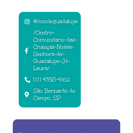
@/cccdeguadalupe
/Centro-
Comunitario-das-
Crianças-Nossa-
Senhora-de-
Guadalupe-Jd-
Laura/
(11) 4358-4162
São Bernardo do
Campo, SP