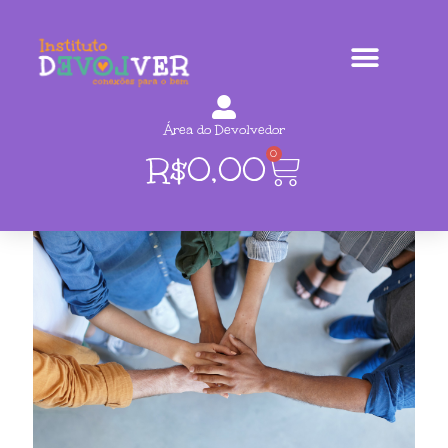
Área do Devolvedor
0
R$
0,00