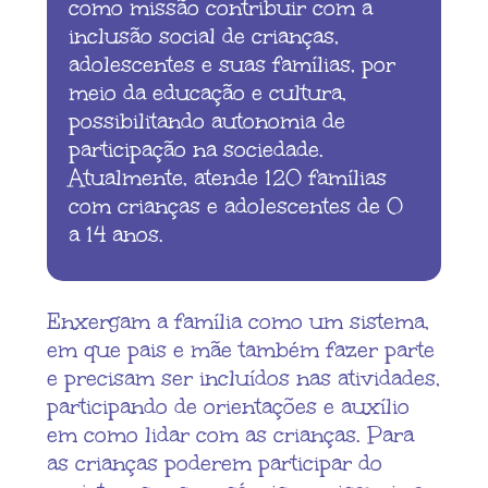
como missão contribuir com a
inclusão social de crianças,
adolescentes e suas famílias, por
meio da educação e cultura,
possibilitando autonomia de
participação na sociedade.
Atualmente, atende 120 famílias
com crianças e adolescentes de 0
a 14 anos.
Enxergam a família como um sistema,
em que pais e mãe também fazer parte
e precisam ser incluídos nas atividades,
participando de orientações e auxílio
em como lidar com as crianças. Para
as crianças poderem participar do