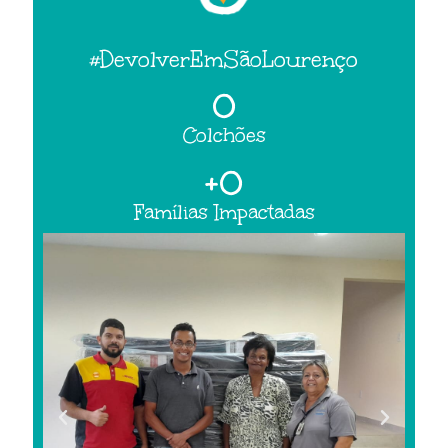
#DevolverEmSãoLourenço
0
Colchões
+
0
Famílias Impactadas