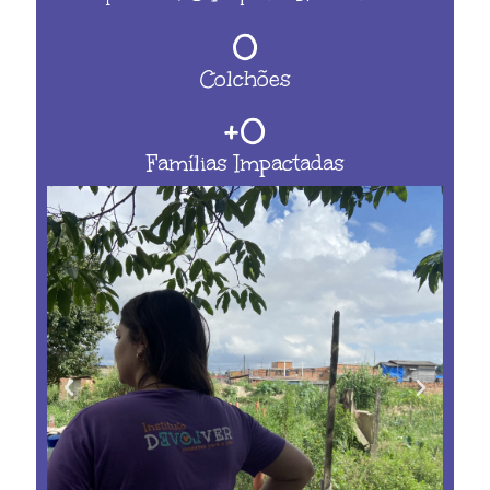
0
Colchões
+
0
Famílias Impactadas