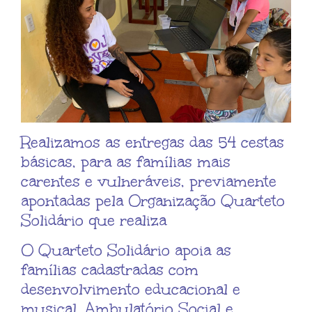
Realizamos as entregas das 54 cestas
básicas, para as famílias mais
carentes e vulneráveis, previamente
apontadas pela Organização Quarteto
Solidário que realiza
O Quarteto Solidário apoia as
famílias cadastradas com
desenvolvimento educacional e
musical, Ambulatório Social e